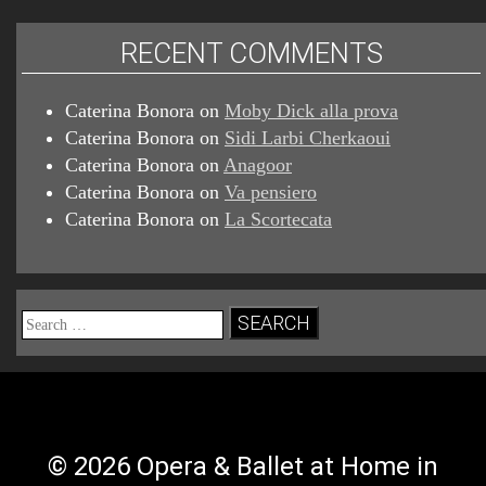
RECENT COMMENTS
Caterina Bonora
on
Moby Dick alla prova
Caterina Bonora
on
Sidi Larbi Cherkaoui
Caterina Bonora
on
Anagoor
Caterina Bonora
on
Va pensiero
Caterina Bonora
on
La Scortecata
Search
for:
© 2026 Opera & Ballet at Home in