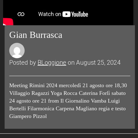
Gian Burrasca
Posted by
BLoggione
on August 25, 2024
Meeting Rimini 2024 mercoledì 21 agosto ore 18,30
Villaggio Ragazzi Yoga Rocca Caterina Forlì sabato
24 agosto ore 21 from Il Giornalino Vamba Luigi
Bertelli Filarmonica Carpena Magliano regia e testo
Giampero Pizzol