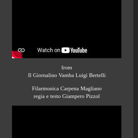
from
Il Giornalino Vamba Luigi Bertelli
Filarmonica Carpena Magliano
regia e testo Giampero Pizzol