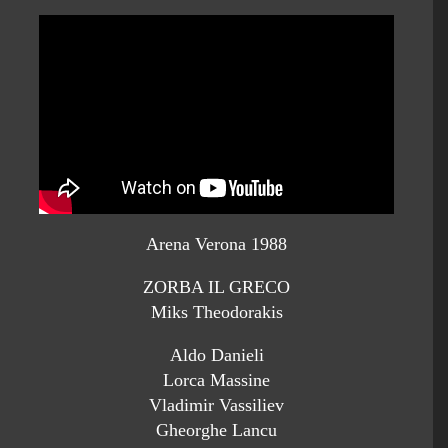
Arena Verona 1988
ZORBA IL GRECO
Miks Theodorakis
Aldo Danieli
Lorca Massine
Vladimir Vassiliev
Gheorghe Lancu