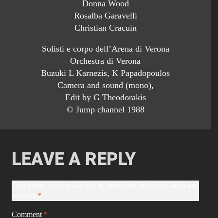
Donna Wood
Rosalba Garavelli
Christian Cracuin
Solisti e corpo dell’Arena di Verona
Orchestra di Verona
Buzuki L Karnezis, K Papadopoulos
Camera and sound (mono),
Edit by G Theodorakis
© Jump channel 1988
LEAVE A REPLY
Your email address will not be published.
Required fields are
marked
*
Comment
*