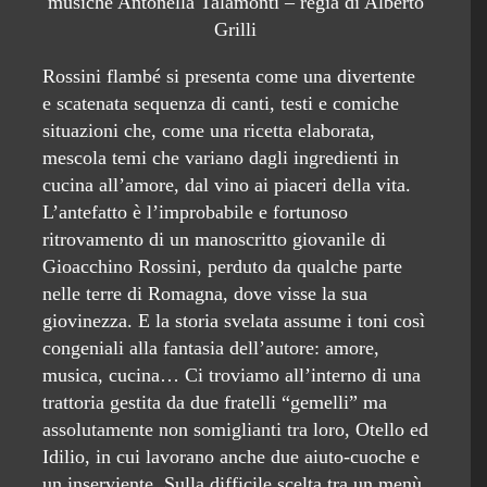
musiche Antonella Talamonti – regia di Alberto
Grilli
Rossini flambé si presenta come una divertente
e scatenata sequenza di canti, testi e comiche
situazioni che, come una ricetta elaborata,
mescola temi che variano dagli ingredienti in
cucina all’amore, dal vino ai piaceri della vita.
L’antefatto è l’improbabile e fortunoso
ritrovamento di un manoscritto giovanile di
Gioacchino Rossini, perduto da qualche parte
nelle terre di Romagna, dove visse la sua
giovinezza. E la storia svelata assume i toni così
congeniali alla fantasia dell’autore: amore,
musica, cucina… Ci troviamo all’interno di una
trattoria gestita da due fratelli “gemelli” ma
assolutamente non somiglianti tra loro, Otello ed
Idilio, in cui lavorano anche due aiuto-cuoche e
un inserviente. Sulla difficile scelta tra un menù