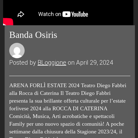
Banda Osiris
Posted by
BLoggione
on April 29, 2024
ARENA FORLÌ ESTATE 2024 Teatro Diego Fabbri
alla Rocca di Caterina Il Teatro Diego Fabbri
presenta la sua brillante offerta culturale per l’estate
forlivese 2024 alla ROCCA DI CATERINA
Comicità, Musica, Arti acrobatiche e spettacoli
Family per uno nuovo spazio di comunità! A poche
settimane dalla chiusura della Stagione 2023/24, il