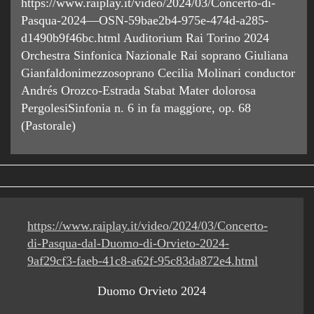
https://www.raiplay.it/video/2024/03/Concerto-di-
Pasqua-2024—OSN-59bae2b4-975e-474d-a285-
d1490b9f46bc.html Auditorium Rai Torino 2024
Orchestra Sinfonica Nazionale Rai soprano Giuliana
Gianfaldonimezzosoprano Cecilia Molinari conductor
Andrés Orozco-Estrada Stabat Mater dolorosa
PergolesiSinfonia n. 6 in fa maggiore, op. 68
(Pastorale)
https://www.raiplay.it/video/2024/03/Concerto-
di-Pasqua-dal-Duomo-di-Orvieto-2024-
9af29cf3-faeb-41c8-a62f-95c83da872e4.html
Duomo Orvieto 2024