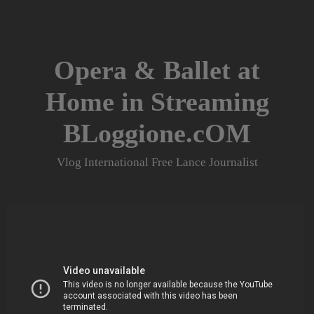
Skip
to
content
Opera & Ballet at
Home in Streaming
BLoggione.cOM
Vlog International Free Lance Journalist