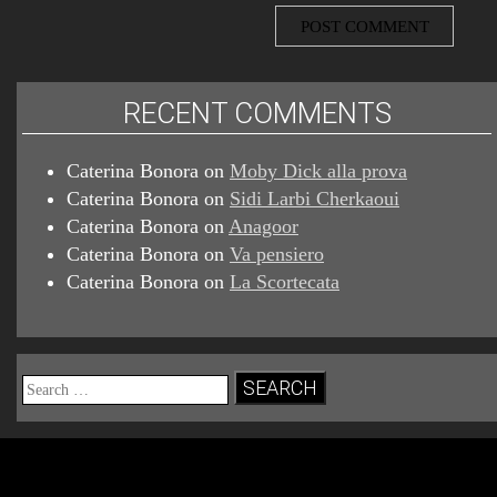
RECENT COMMENTS
Caterina Bonora
on
Moby Dick alla prova
Caterina Bonora
on
Sidi Larbi Cherkaoui
Caterina Bonora
on
Anagoor
Caterina Bonora
on
Va pensiero
Caterina Bonora
on
La Scortecata
Search
for: