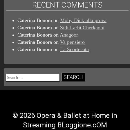
RECENT COMMENTS
Caterina Bonora
on
Moby Dick alla prova
Caterina Bonora
on
Sidi Larbi Cherkaoui
Caterina Bonora
on
Anagoor
Caterina Bonora
on
Va pensiero
Caterina Bonora
on
La Scortecata
Search
for:
© 2026 Opera & Ballet at Home in
Streaming BLoggione.cOM