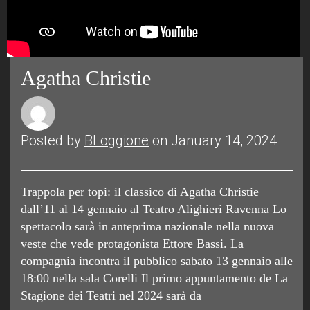
Agatha Christie
Posted by
BLoggione
on January 14, 2024
Trappola per topi: il classico di Agatha Christie
dall’11 al 14 gennaio al Teatro Alighieri Ravenna Lo
spettacolo sarà in anteprima nazionale nella nuova
veste che vede protagonista Ettore Bassi. La
compagnia incontra il pubblico sabato 13 gennaio alle
18:00 nella sala Corelli Il primo appuntamento de La
Stagione dei Teatri nel 2024 sarà da