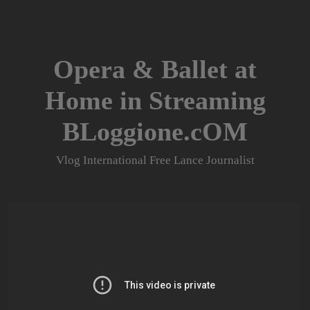
Skip
to
content
Opera & Ballet at
Home in Streaming
BLoggione.cOM
Vlog International Free Lance Journalist