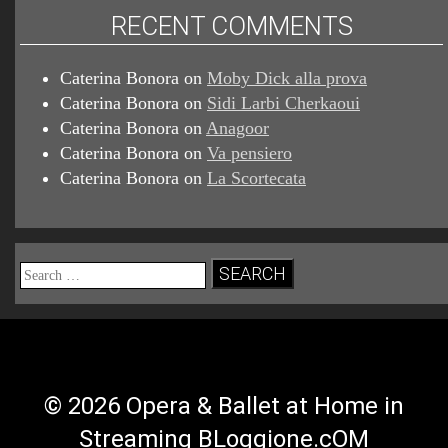
RECENT COMMENTS
Caterina Bonora
on
Moby Dick alla prova
Caterina Bonora
on
Sidi Larbi Cherkaoui
Caterina Bonora
on
Anagoor
Caterina Bonora
on
Va pensiero
Caterina Bonora
on
La Scortecata
Search
for:
© 2026 Opera & Ballet at Home in
Streaming BLoggione.cOM