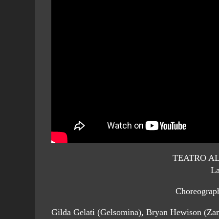
TEATRO AL
La
Choreograph
Gilda Gelati (Gelsomina), Bryan Hewison (Zam