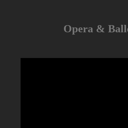
Skip
to
content
Opera & Ball