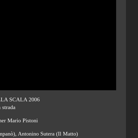
LA SCALA 2006
 strada
er Mario Pistoni
panò), Antonino Sutera (Il Matto)