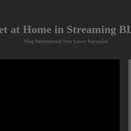
et at Home in Streaming 
Vlog International Free Lance Journalist