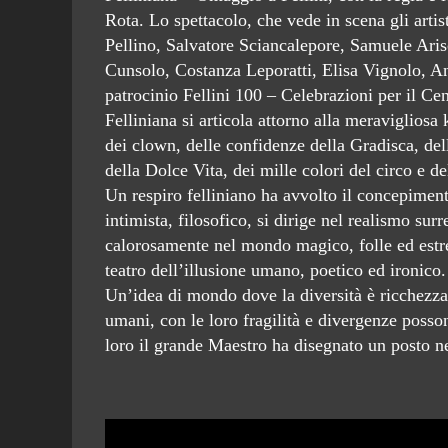
Rota. Lo spettacolo, che vede in scena gli arti
Pellino, Salvatore Sciancalepore, Samuele Aris
Cunsolo, Costanza Leporatti, Elisa Vignolo, A
patrocinio Fellini 100 – Celebrazioni per il Cen
Felliniana si articola attorno alla meravigliosa
dei clown, delle confidenze della Gradisca, dell
della Dolce Vita, dei mille colori del circo e d
Un respiro felliniano ha avvolto il concepiment
intimista, filosofico, si dirige nel realismo s
calorosamente nel mondo magico, folle ed estr
teatro dell’illusione umano, poetico ed ironico.
Un’idea di mondo dove la diversità è ricchezza,
umani, con le loro fragilità e divergenze posson
loro il grande Maestro ha disegnato un posto nel