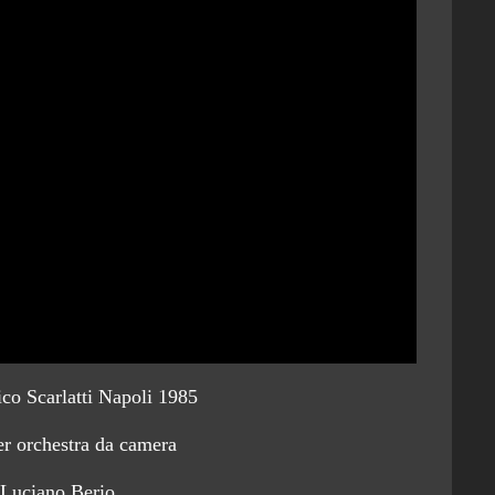
o Scarlatti Napoli 1985
r orchestra da camera
 Luciano Berio