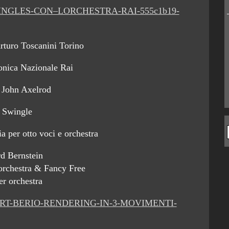
HE-SWINGLES-CON–LORCHESTRA-RAI-555c1b19-
rturo Toscanini Torino
onica Nazionale Rai
 John Axelrod
 Swingle
a per otto voci e orchestra
d Bernstein
orchestra & Fancy Free
er orchestra
CHUBERT-BERIO-RENDERING-IN-3-MOVIMENTI-