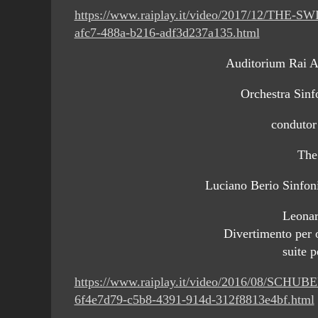
https://www.raiplay.it/video/2017/12/T
afc7-488a-b216-adf3d237a135.html
Auditorium Rai A
Orchestra Sinf
condutor
The
Luciano Berio Sinfoni
Leonar
Divertimento per 
suite p
https://www.raiplay.it/video/2016/08/S
6f4e7d79-c5b8-4391-914d-312f8813e4bf.html