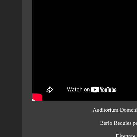
Auditorium Domenic
Berio Requies pe
Direttore