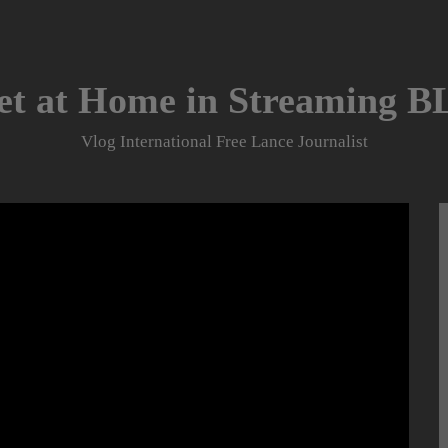
et at Home in Streaming 
Vlog International Free Lance Journalist