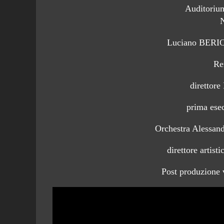
Auditorium
Luciano BERI
Re
direttore
prima esec
Orchestra Alessand
direttore artis
Post produzione