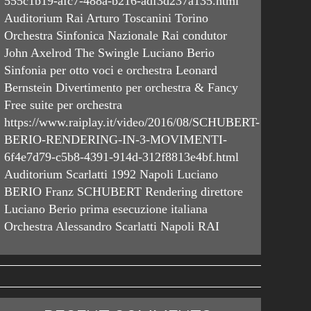
555c1b19-afc7-488a-b216-adf3d237a135.html
Auditorium Rai Arturo Toscanini Torino
Orchestra Sinfonica Nazionale Rai condutor
John Axelrod The Swingle Luciano Berio
Sinfonia per otto voci e orchestra Leonard
Bernstein Divertimento per orchestra & Fancy
Free suite per orchestra
https://www.raiplay.it/video/2016/08/SCHUBERT-
BERIO-RENDERING-IN-3-MOVIMENTI-
6f4e7d79-c5b8-4391-914d-312f8813e4bf.html
Auditorium Scarlatti 1992 Napoli Luciano
BERIO Franz SCHUBERT Rendering direttore
Luciano Berio prima esecuzione italiana
Orchestra Alessandro Scarlatti Napoli RAI