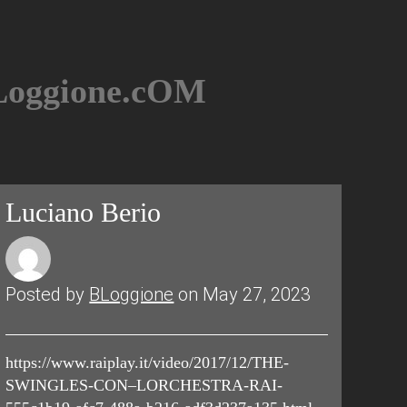
BLoggione.cOM
Luciano Berio
Posted by
BLoggione
on May 27, 2023
https://www.raiplay.it/video/2017/12/THE-
SWINGLES-CON–LORCHESTRA-RAI-