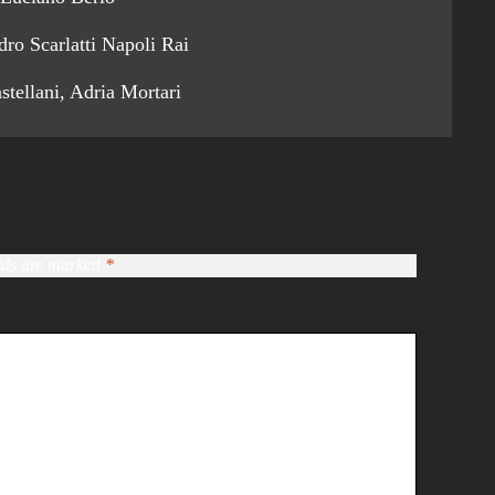
ro Scarlatti Napoli Rai
tellani, Adria Mortari
elds are marked
*