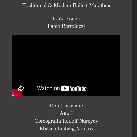
Traditional & Modern Ballett Marathon
Carla Fracci
Paolo Bortoluzzi
Don Chisciotte
Atto I
Coreografia Rudolf Nureyev
Musica Ludwig Minkus