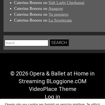
Caterina Bonora
on
Sidi Larbi Cherkaoui
Caterina Bonora
on
Anagoor
Caterina Bonora
on
Va pensiero
Caterina Bonora
on
La Scortecata
Search
for:
© 2026 Opera & Ballet at Home in
Streaming BLoggione.cOM
VideoPlace Theme
Log in
Questo sito usa cookie per fornirti un servizio migliore. Se utlizzi