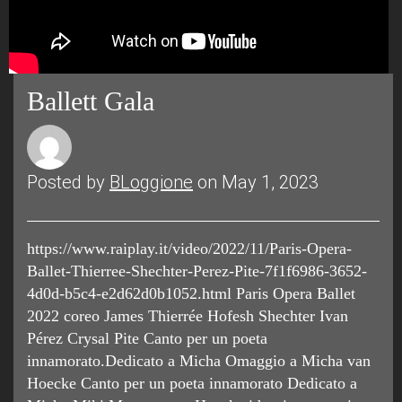
Ballett Gala
Posted by
BLoggione
on May 1, 2023
https://www.raiplay.it/video/2022/11/Paris-Opera-
Ballet-Thierree-Shechter-Perez-Pite-7f1f6986-3652-
4d0d-b5c4-e2d62d0b1052.html Paris Opera Ballet
2022 coreo James Thierrée Hofesh Shechter Ivan
Pérez Crysal Pite Canto per un poeta
innamorato.Dedicato a Micha Omaggio a Micha van
Hoecke Canto per un poeta innamorato Dedicato a