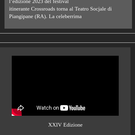
l’edizione 2023 del festival
itinerante Crossroads torna al Teatro Socjale di
Piangipane (RA). La celeberrima
XXIV Edizione