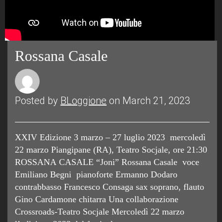
Rossana Casale
Posted by
BLoggione
on March 21, 2023
XXIV Edizione 3 marzo – 27 luglio 2023 mercoledì
22 marzo Piangipane (RA), Teatro Socjale, ore 21:30
ROSSANA CASALE “Joni” Rossana Casale voce
Emiliano Begni pianoforte Ermanno Dodaro
contrabbasso Francesco Consaga sax soprano, flauto
Gino Cardamone chitarra Una collaborazione
Crossroads-Teatro Socjale Mercoledì 22 marzo