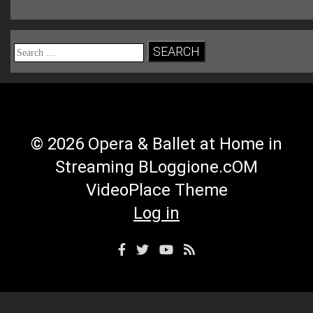
Search
for:
© 2026 Opera & Ballet at Home in
Streaming BLoggione.cOM
VideoPlace Theme
Log in
Facebook
Twitter
YouTube
RSS
Profile
Profile
Channel
Feed