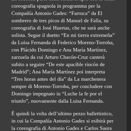
coreografia spagnola in programma per la
Compañía Antonio Gades: “Farruca” da El
sombrero de tres picos di Manuel de Falla, su
coreografia di José Huertas, che ne sarà anche
solista. Segue il duetto “En mi tierra extremeña”
da Luisa Fernanda di Federico Moreno-Torroba,
con Plácido Domingo e Ana María Martínez,
zarzuela da cui Arturo Chacón-Cruz canterà
subito a seguire “De este apacible rincón de
Madrid”; Ana María Martínez poi interpreta
“Tres horas antes del día” da La marchenera
sempre di Moreno-Torroba, per concludere con
Domingo impegnato in “Luche la fe por el
triunfo”, nuovamente dalla Luisa Fernanda.
È quindi la volta dell’ultimo pezzo ballettistico,
in cui la Compañía Antonio Gades si esibirà per
la coreografia di Antonio Gades e Carlos Saura