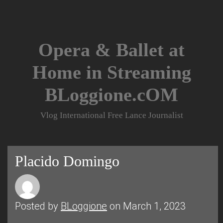
Skip
to
content
Opera & Ballet at
Home in Streaming
BLoggione.cOM
Vlog International Free Lance Journalist
Placido Domingo
Posted by
BLoggione
on March 1, 2023