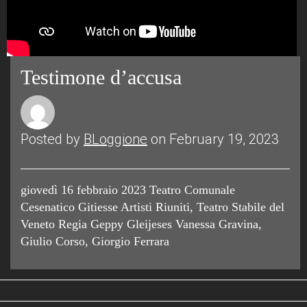
Testimone d’accusa
Posted by
BLoggione
on February 19, 2023
giovedì 16 febbraio 2023 Teatro Comunale
Cesenatico Gitiesse Artisti Riuniti, Teatro Stabile del
Veneto Regia Geppy Gleijeses Vanessa Gravina,
Giulio Corso, Giorgio Ferrara