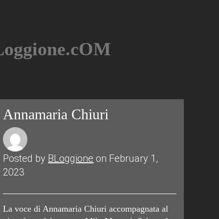
BLoggione.cOM
Annamaria Chiuri
Posted by
BLoggione
on February 1,
2023
La voce di Annamaria Chiuri accompagnata al