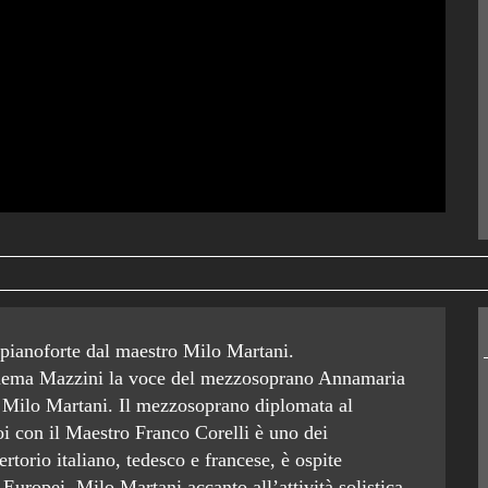
pianoforte dal maestro Milo Martani.
cinema Mazzini la voce del mezzosoprano Annamaria
 Milo Martani. Il mezzosoprano diplomata al
i con il Maestro Franco Corelli è uno dei
rtorio italiano, tedesco e francese, è ospite
 Europei. Milo Martani accanto all’attività solistica