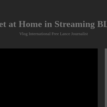
et at Home in Streaming 
Vlog International Free Lance Journalist