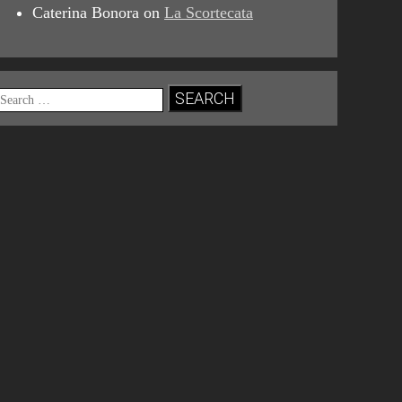
Caterina Bonora
on
La Scortecata
Search
for: