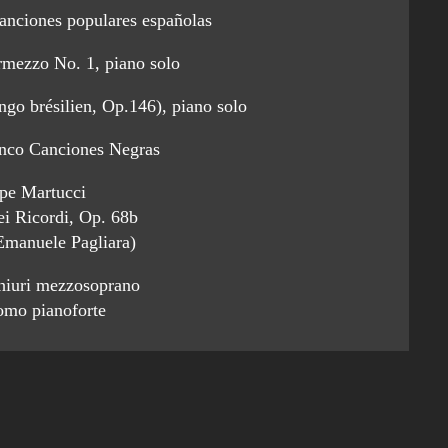
canciones populares españolas
rmezzo No. 1, piano solo
go brésilien, Op.146), piano solo
inco Canciones Negras
pe Martucci
i Ricordi, Op. 68b
Emanuele Pagliara)
hiuri mezzosoprano
omo pianoforte