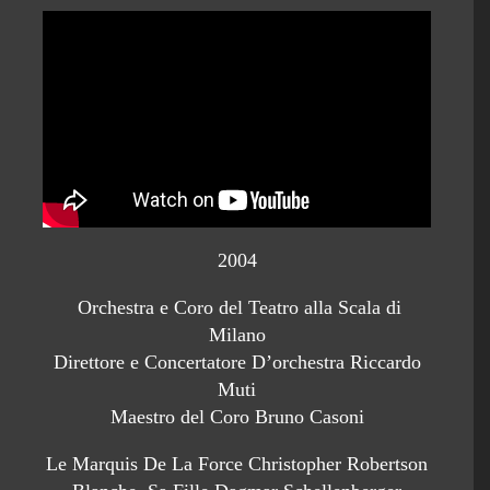
2004
Orchestra e Coro del Teatro alla Scala di
Milano
Direttore e Concertatore D’orchestra Riccardo
Muti
Maestro del Coro Bruno Casoni
Le Marquis De La Force Christopher Robertson