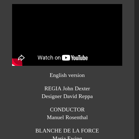
English version
REGIA John Dexter
Designer David Reppa
CONDUCTOR
Manuel Rosenthal
BLANCHE DE LA FORCE
Maria Ewing