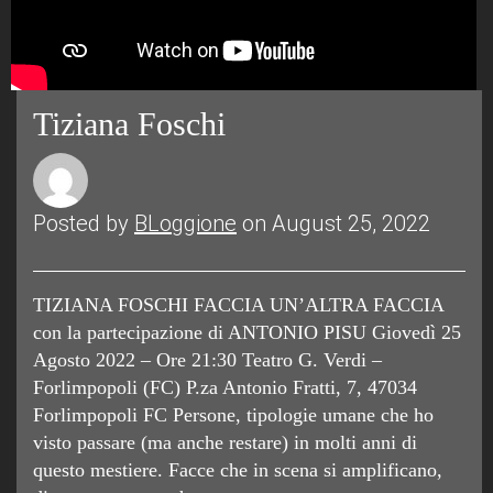
Tiziana Foschi
Posted by
BLoggione
on August 25, 2022
TIZIANA FOSCHI FACCIA UN’ALTRA FACCIA
con la partecipazione di ANTONIO PISU Giovedì 25
Agosto 2022 – Ore 21:30 Teatro G. Verdi –
Forlimpopoli (FC) P.za Antonio Fratti, 7, 47034
Forlimpopoli FC Persone, tipologie umane che ho
visto passare (ma anche restare) in molti anni di
questo mestiere. Facce che in scena si amplificano,