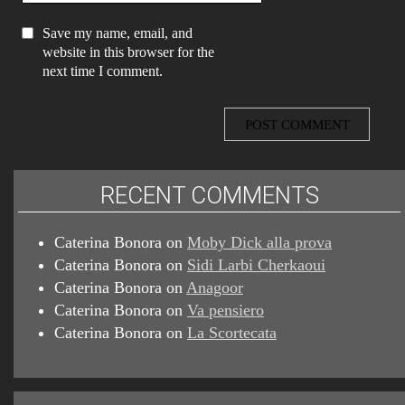
Save my name, email, and
website in this browser for the
next time I comment.
RECENT COMMENTS
Caterina Bonora
on
Moby Dick alla prova
Caterina Bonora
on
Sidi Larbi Cherkaoui
Caterina Bonora
on
Anagoor
Caterina Bonora
on
Va pensiero
Caterina Bonora
on
La Scortecata