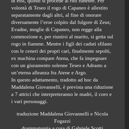
di essi, quindi si procede al rito funebre. Per
volontà di Teseo il rogo di Capaneo è allestito
separatamente dagli altri, al fine di onorare
diversamente l’eroe colpito dal fulgore di Zeus;
Evadne, moglie di Capaneo, non regge alla
commozione e, per riunirsi al marito, si getta sul
rogo in fiamme. Mentre i figli dei caduti sfilano
con le ceneri dei propri cari, finalmente sepolti,
ex machina compare Atena, che fa impegnare
con un giuramento solenne Teseo e Adrasto a
un’eterna alleanza fra Atene e Argo.
In questo adattamento, tradotto ad hoc da
Maddalena Giovannelli, è prevista una riduzione
a 7 attrici che interpreteranno le madri, il coro e
i vari personaggi.
traduzione Maddalena Giovannelli e Nicola
Fogazzi
drammaturgia a cura di Gabriele Scotti