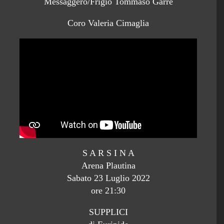
Messaggero/Frigio Tommaso Garrè
Coro Valeria Cimaglia
S A R S I N A
Arena Plautina
Sabato 23 Luglio 2022
ore 21:30
SUPPLICI