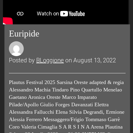
Euripide
Posted by
BLoggione
on August 13, 2022
Plautus Festival 2025 Sarsina Oreste adapted & regia
Alessandro Machia Tindaro Pino Quartullo Menelao
Gaetano Aronica Oreste Marco Imparato
Pilade/Apollo Giulio Forges Davanzati Elettra
Alessandra Fallucchi Elena Silvia Degrandi, Ermione
Alessia Ferrero Messaggero/Frigio Tommaso Garrè
Coro Valeria Cimaglia S A R S I N A Arena Plautina