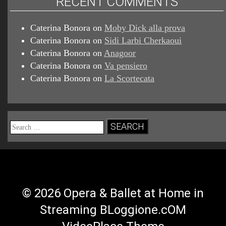
RECENT COMMENTS
Caterina Bonora
on
Moby Dick alla prova
Caterina Bonora
on
Sidi Larbi Cherkaoui
Caterina Bonora
on
Anagoor
Caterina Bonora
on
Va pensiero
Caterina Bonora
on
La Scortecata
Search
for:
© 2026 Opera & Ballet at Home in
Streaming BLoggione.cOM