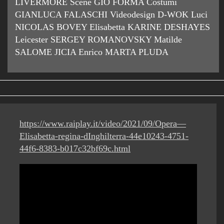
LIVERMORE Scene GIÒ FORMA Costumi
GIANLUCA FALASCHI Videodesign D-WOK Luci
NICOLAS BOVEY Elisabetta KARINE DESHAYES
Leicester SERGEY ROMANOVSKY Matilde
SALOME JICIA Enrico MARTA PLUDA
https://www.raiplay.it/video/2021/09/Opera—
Elisabetta-regina-dInghilterra-44e10243-4751-
44f6-8383-b017c32bf69c.html