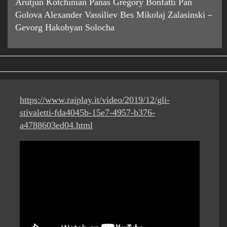
Arutjun Kotchinian Panas Gregory Bonfatti Pan
Golova Alexander Vassiliev Bes Mikolaj Zalasinski –
Gevorg Hakobyan Solocha
https://www.raiplay.it/video/2019/12/gli-
stivaletti-fda4045b-15e7-4957-b376-
a4788603ed04.html