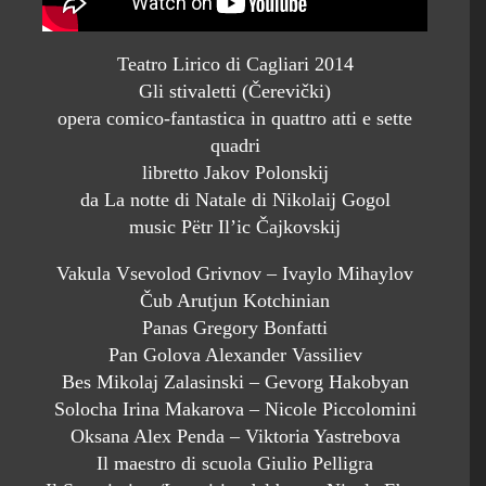
Teatro Lirico di Cagliari 2014
Gli stivaletti (Čerevički)
opera comico-fantastica in quattro atti e sette
quadri
libretto Jakov Polonskij
da La notte di Natale di Nikolaij Gogol
music Pëtr Il’ic Čajkovskij
Vakula Vsevolod Grivnov – Ivaylo Mihaylov
Čub Arutjun Kotchinian
Panas Gregory Bonfatti
Pan Golova Alexander Vassiliev
Bes Mikolaj Zalasinski – Gevorg Hakobyan
Solocha Irina Makarova – Nicole Piccolomini
Oksana Alex Penda – Viktoria Yastrebova
Il maestro di scuola Giulio Pelligra