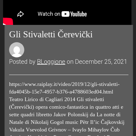
Gli Stivaletti Čerevički
Posted by
BLoggione
on December 25, 2021
https://www.raiplay.it/video/2019/12/gli-stivaletti-
fda4045b-15e7-4957-b376-a4788603ed04.html
Teatro Lirico di Cagliari 2014 Gli stivaletti
(Čerevički) opera comico-fantastica in quattro atti e
sette quadri libretto Jakov Polonskij da La notte di
Natale di Nikolaij Gogol music Pëtr Il’ic Čajkovskij
Vakula Vsevolod Grivnov – Ivaylo Mihaylov Čub