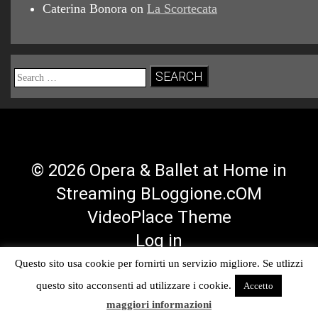
Caterina Bonora
on
La Scortecata
Search
for:
© 2026 Opera & Ballet at Home in
Streaming BLoggione.cOM
VideoPlace Theme
Log in
Questo sito usa cookie per fornirti un servizio migliore. Se utlizzi
Facebook
Twitter
YouTube
RSS
questo sito acconsenti ad utilizzare i cookie.
Accetto
Profile
Profile
Channel
Feed
maggiori informazioni