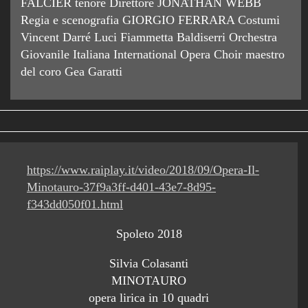
FALCIER tenore Direttore JONATHAN WEBB
Regia e scenografia GIORGIO FERRARA Costumi
Vincent Darré Luci Fiammetta Baldiserri Orchestra
Giovanile Italiana International Opera Choir maestro
del coro Gea Garatti
https://www.raiplay.it/video/2018/09/Opera-Il-
Minotauro-37f9a3ff-d401-43e7-8d95-
f343dd050f01.html
Spoleto 2018
Silvia Colasanti
MINOTAURO
opera lirica in 10 quadri