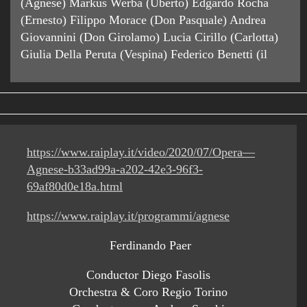
(Agnese) Markus Werba (Uberto) Edgardo Rocha
(Ernesto) Filippo Morace (Don Pasquale) Andrea
Giovannini (Don Girolamo) Lucia Cirillo (Carlotta)
Giulia Della Peruta (Vespina) Federico Benetti (il
https://www.raiplay.it/video/2020/07/Opera—
Agnese-b33ad99a-a202-42e3-96f3-
69af80d0e18a.html
https://www.raiplay.it/programmi/agnese
Ferdinando Paer
Conductor Diego Fasolis
Orchestra & Coro Regio Torino