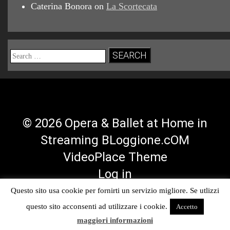
Caterina Bonora
on
La Scortecata
Search
for:
© 2026 Opera & Ballet at Home in
Streaming BLoggione.cOM
VideoPlace Theme
Log in
Questo sito usa cookie per fornirti un servizio migliore. Se utlizzi
Facebook
Twitter
YouTube
RSS
questo sito acconsenti ad utilizzare i cookie.
Accetto
Profile
Profile
Channel
Feed
maggiori informazioni