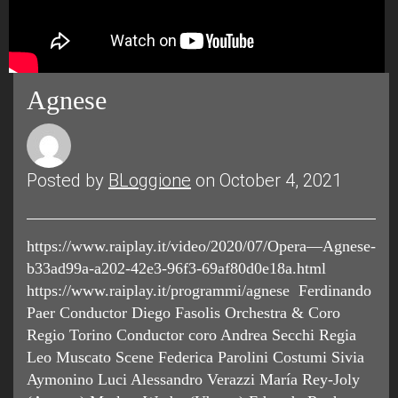
Agnese
Posted by
BLoggione
on October 4, 2021
https://www.raiplay.it/video/2020/07/Opera—Agnese-
b33ad99a-a202-42e3-96f3-69af80d0e18a.html
https://www.raiplay.it/programmi/agnese Ferdinando
Paer Conductor Diego Fasolis Orchestra & Coro
Regio Torino Conductor coro Andrea Secchi Regia
Leo Muscato Scene Federica Parolini Costumi Sivia
Aymonino Luci Alessandro Verazzi María Rey-Joly