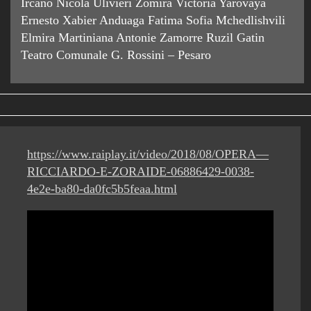
Ircano Nicola Ulivieri Zomira Victoria Yarovaya
Ernesto Xabier Anduaga Fatima Sofia Mchedlishvili
Elmira Martiniana Antonie Zamorre Ruzil Gatin
Teatro Comunale G. Rossini – Pesaro
https://www.raiplay.it/video/2018/08/OPERA—
RICCIARDO-E-ZORAIDE-06886429-0038-
4e2e-ba80-da0fc5b5feaa.html