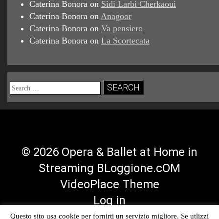
Caterina Bonora
on
Sidi Larbi Cherkaoui
Caterina Bonora
on
Anagoor
Caterina Bonora
on
Va pensiero
Caterina Bonora
on
La Scortecata
Search
for:
© 2026 Opera & Ballet at Home in
Streaming BLoggione.cOM
VideoPlace Theme
Log in
Questo sito usa cookie per fornirti un servizio migliore. Se utlizzi