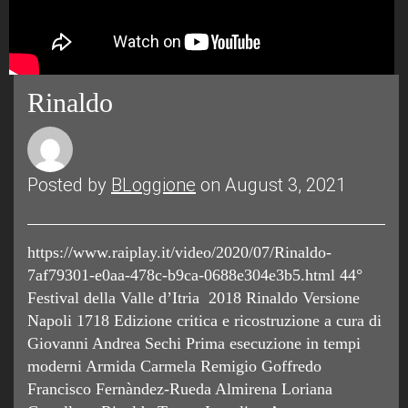
Rinaldo
Posted by
BLoggione
on August 3, 2021
https://www.raiplay.it/video/2020/07/Rinaldo-
7af79301-e0aa-478c-b9ca-0688e304e3b5.html 44°
Festival della Valle d’Itria 2018 Rinaldo Versione
Napoli 1718 Edizione critica e ricostruzione a cura di
Giovanni Andrea Sechi Prima esecuzione in tempi
moderni Armida Carmela Remigio Goffredo
Francisco Fernàndez-Rueda Almirena Loriana