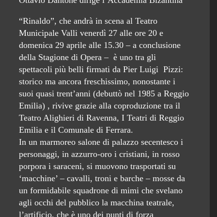
Ottavio Dantone dirige l’Accademia Bizantina
“Rinaldo”, che andrà in scena al Teatro
Municipale Valli venerdì 27 alle ore 20 e
domenica 29 aprile alle 15.30 – a conclusione
della Stagione di Opera – è uno tra gli
spettacoli più belli firmati da Pier Luigi Pizzi:
storico ma ancora freschissimo, nonostante i
suoi quasi trent’anni (debuttò nel 1985 a Reggio
Emilia) , rivive grazie alla coproduzione tra il
Teatro Alighieri di Ravenna, I Teatri di Reggio
Emilia e il Comunale di Ferrara.
In un marmoreo salone di palazzo secentesco i
personaggi, in azzurro-oro i cristiani, in rosso
porpora i saraceni, si muovono trasportati su
‘macchine’ – cavalli, troni e barche – mosse da
un formidabile squadrone di mimi che svelano
agli occhi del pubblico la macchina teatrale,
l’artificio, che è uno dei punti di forza