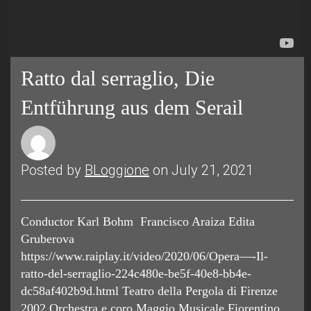
Ratto dal serraglio, Die
Entführung aus dem Serail
Posted by
BLoggione
on July 21, 2021
Conductor Karl Bohm Francisco Araiza Edita
Gruberova
https://www.raiplay.it/video/2020/06/Opera—-Il-
ratto-del-serraglio-224c480e-be5f-40e8-bb4e-
dc58af402b9d.html Teatro della Pergola di Firenze
2002 Orchestra e coro Maggio Musicale Fiorentino