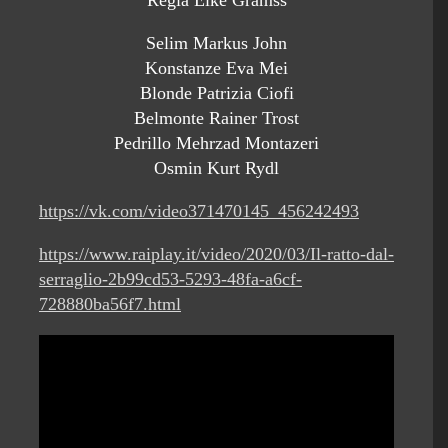
Regia Eike Gramss
Selim Markus John
Konstanze Eva Mei
Blonde Patrizia Ciofi
Belmonte Rainer Trost
Pedrillo Mehrzad Montazeri
Osmin Kurt Rydl
https://vk.com/video371470145_456242493
https://www.raiplay.it/video/2020/03/Il-ratto-dal-
serraglio-2b99cd53-5293-48fa-a6cf-
728880ba56f7.html