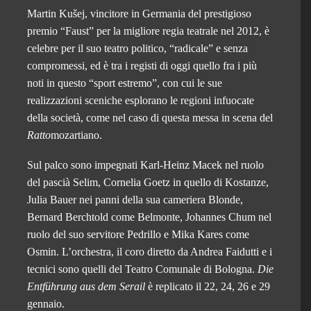
Martin Kušej, vincitore in Germania del prestigioso
premio “Faust” per la migliore regia teatrale nel 2012, è
celebre per il suo teatro politico, “radicale” e senza
compromessi, ed è tra i registi di oggi quello fra i più
noti in questo “sport estremo”, con cui le sue
realizzazioni sceniche esplorano le regioni infuocate
della società, come nel caso di questa messa in scena del
Ratto
mozartiano.
Sul palco sono impegnati Karl-Heinz Macek nel ruolo
del pascià Selim, Cornelia Goetz in quello di Kostanze,
Julia Bauer nei panni della sua cameriera Blonde,
Bernard Berchtold come Belmonte, Johannes Chum nel
ruolo del suo servitore Pedrillo e Mika Kares come
Osmin. L’orchestra, il coro diretto da Andrea Faidutti e i
tecnici sono quelli del Teatro Comunale di Bologna.
Die
Entführung aus dem Serail
è replicato il 22, 24, 26 e 29
gennaio.