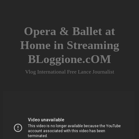
Skip
to
content
Opera & Ballet at
Home in Streaming
BLoggione.cOM
Vlog International Free Lance Journalist