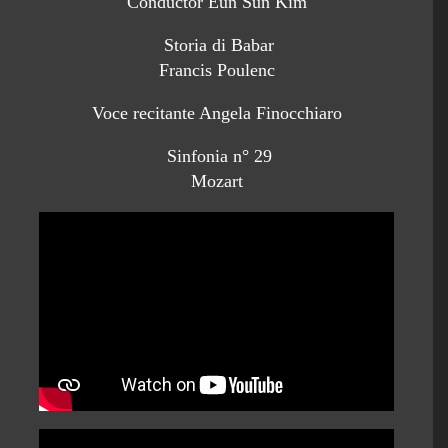
Conductor Eun Sun Kim
Storia di Babar
Francis Poulenc
Voce recitante Angela Finocchiaro
Sinfonia n° 29
Mozart