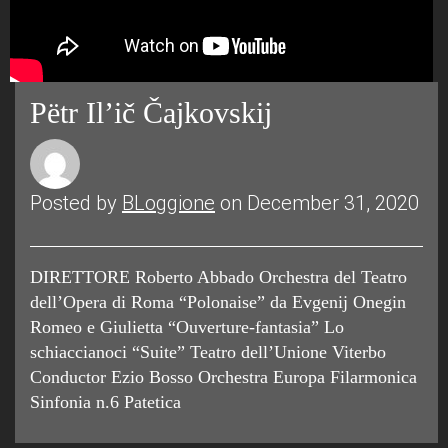
Pëtr Il’ič Čajkovskij
Posted by
BLoggione
on December 31, 2020
DIRETTORE Roberto Abbado Orchestra del Teatro
dell’Opera di Roma “Polonaise” da Evgenij Onegin
Romeo e Giulietta “Ouverture-fantasia” Lo
schiaccianoci “Suite” Teatro dell’Unione Viterbo
Conductor Ezio Bosso Orchestra Europa Filarmonica
Sinfonia n.6 Patetica