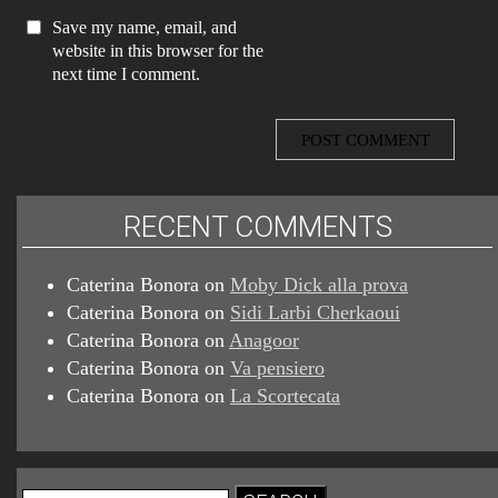
Save my name, email, and
website in this browser for the
next time I comment.
RECENT COMMENTS
Caterina Bonora
on
Moby Dick alla prova
Caterina Bonora
on
Sidi Larbi Cherkaoui
Caterina Bonora
on
Anagoor
Caterina Bonora
on
Va pensiero
Caterina Bonora
on
La Scortecata
Search