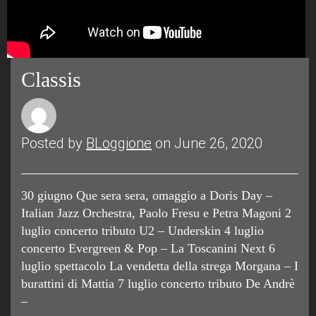
Classis
Posted by
BLoggione
on June 26, 2020
30 giugno Que sera sera, omaggio a Doris Day –
Italian Jazz Orchestra, Paolo Fresu e Petra Magoni 2
luglio concerto tributo U2 – Underskin 4 luglio
concerto Evergreen & Pop – La Toscanini Next 6
luglio spettacolo La vendetta della strega Morgana – I
burattini di Mattia 7 luglio concerto tributo De Andrè
–