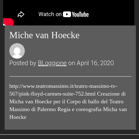
Miche van Hoecke
Posted by
BLoggione
on April 16, 2020
http://www.teatromassimo.it/teatro-massimo-tv-
567/pink-floyd-carmen-suite-752.html Creazione di
Micha van Hoecke per il Corpo di ballo del Teatro
Massimo di Palermo Regia e coreografia Micha van
Hoecke