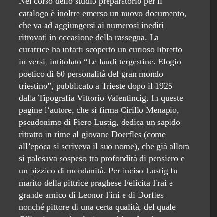
Nel corso dello studio preparatorio per il
catalogo è inoltre emerso un nuovo documento,
che va ad aggiungersi ai numerosi inediti
ritrovati in occasione della rassegna. La
curatrice ha infatti scoperto un curioso libretto
in versi, intitolato “Le laudi tergestine. Elogio
poetico di 60 personalità del gran mondo
triestino”, pubblicato a Trieste dopo il 1925
dalla Tipografia Vittorio Valentincig. In queste
pagine l’autore, che si firma Cirillo Menapio,
pseudonimo di Piero Lustig, dedica un sapido
ritratto in rime al giovane Doerfles (come
all’epoca si scriveva il suo nome), che già allora
si palesava sospeso tra profondità di pensiero e
un pizzico di mondanità. Per inciso Lustig fu
marito della pittrice praghese Felicita Frai e
grande amico di Leonor Fini e di Dorfles
nonché pittore di una certa qualità, del quale