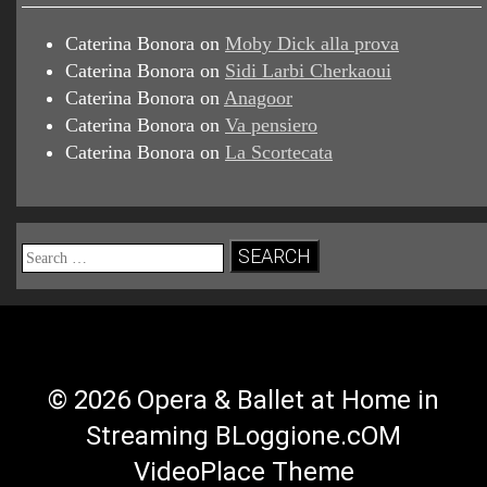
Caterina Bonora
on
Moby Dick alla prova
Caterina Bonora
on
Sidi Larbi Cherkaoui
Caterina Bonora
on
Anagoor
Caterina Bonora
on
Va pensiero
Caterina Bonora
on
La Scortecata
Search
for:
© 2026 Opera & Ballet at Home in
Streaming BLoggione.cOM
VideoPlace Theme