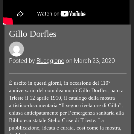
Gillo Dorfles
Posted by
BLoggione
on March 23, 2020
È uscito in questi giorni, in occasione del 110°
anniversario del compleanno di Gillo Dorfles, nato a
Trieste il 12 aprile 1910, il catalogo della mostra
artistico-documentaria “Il segno rivelatore di Gillo”,
chiusa anticipatamente per l’emergenza sanitaria alla
Biblioteca statale Stelio Crise di Trieste. La
pubblicazione, ideata e curata, così come la mostra,