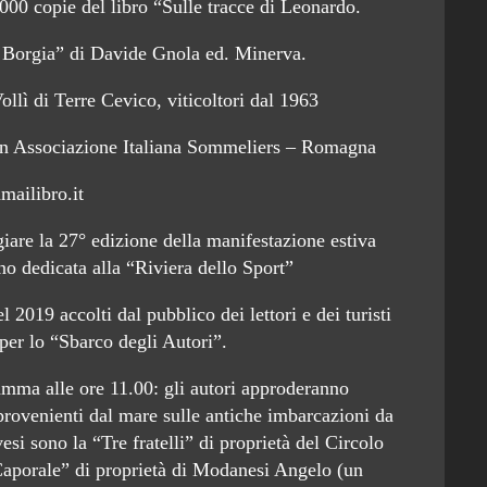
000 copie del libro “Sulle tracce di Leonardo.
 Borgia” di Davide Gnola ed. Minerva.
lì di Terre Cevico, viticoltori dal 1963
 con Associazione Italiana Sommeliers – Romagna
mailibro.it
giare la 27° edizione della manifestazione estiva
nno dedicata alla “Riviera dello Sport”
l 2019 accolti dal pubblico dei lettori e dei turisti
 per lo “Sbarco degli Autori”.
ramma alle ore 11.00: gli autori approderanno
 provenienti dal mare sulle antiche imbarcazioni da
esi sono la “Tre fratelli” di proprietà del Circolo
Caporale” di proprietà di Modanesi Angelo (un