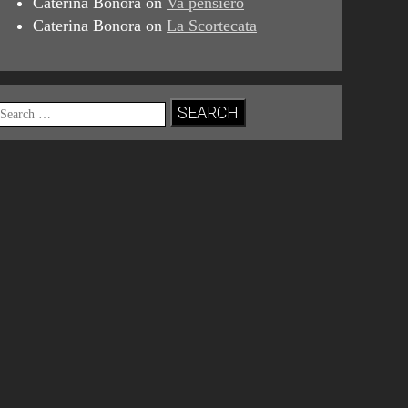
Caterina Bonora
on
Va pensiero
Caterina Bonora
on
La Scortecata
Search
for: