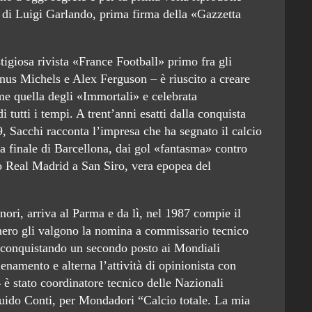
na di Luigi Garlando, prima firma della «Gazzetta
tigiosa rivista «France Football» primo fra gli
 Rinus Michels e Alex Ferguson – è riuscito a creare
me quella degli «Immortali» e celebrata
 tutti i tempi. A trent’anni esatti dalla conquista
 Sacchi racconta l’impresa che ha segnato il calcio
a finale di Barcellona, dai gol «fantasma» contro
o Real Madrid a San Siro, vera epopea del
nori, arriva al Parma e da lì, nel 1987 compie il
onero gli valgono la nomina a commissario tecnico
, conquistando un secondo posto ai Mondiali
enamento e alterna l’attività di opinionista con
 è stato coordinatore tecnico delle Nazionali
Guido Conti, per Mondadori “Calcio totale. La mia