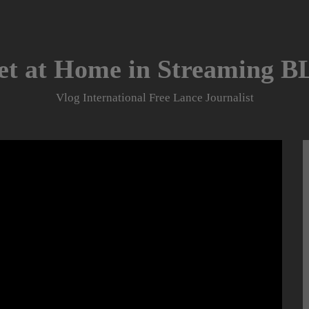
et at Home in Streaming 
Vlog International Free Lance Journalist