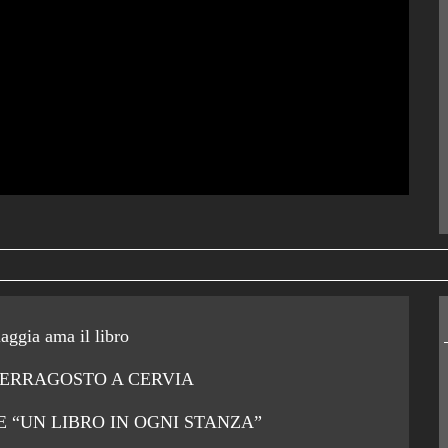
iaggia ama il libro
FERRAGOSTO A CERVIA
E “UN LIBRO IN OGNI STANZA”