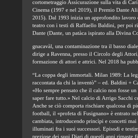
cortometraggio Assicurazione sulla vita di Cari
Cinema (1997 e nel 2019), il Premio Dante Ali
2015). Dal 1993 inizia un approfondito lavoro 
teatro con i testi di Raffaello Baldini, per poi 
Dante (Dante, un patàca ispirato alla Divina 
gnacavàl, una contaminazione tra il basso dial
dirige a Ravenna, presso il Circolo degli Atto
formazione di attori e attrici. Nel 2018 ha pubb
“La coppa degli immortali. Milan 1989: La legge
raccontata da chi la inventò” – ed. Baldini + C
«Ho sempre pensato che il calcio non fosse un fa
saper fare tutto.» Nel calcio di Arrigo Sacchi co
Anche se ciò comporta rischiare qualcosa di più
football, il «profeta di Fusignano» è entrato ne
cambiata, introducendo princìpi e concetti mai v
illuminati fra i suoi successori. Episodi e test
preziose dei suoi Diari di quegli anni rimaste f