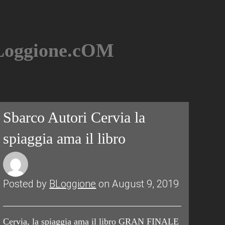
BLoggione.cOM
Sbarco Autori Cervia la
spiaggia ama il libro
Posted by
BLoggione
on August 9, 2019
Cervia, la spiaggia ama il libro GRAN FINALE