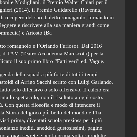
boni e Modigliani, il Premio Walter Chiari per il
ghieri (2014), il Premio Guidarello (Ravenna,
di recupero del suo dialetto romagnolo, tornando in
rileggere e riscrivere alla sua maniera grandi come
Commedia) e Ariosto (Ba
etto romagnolo e l’Orlando Furioso). Dal 2016
ri, il TAM (Teatro Accademia Marescotti) per la
licato il suo primo libro “Fatti veri” ed. Vague.
nda della squadra più forte di tutti i tempi
astoldi di Arrigo Sacchi scritto con Luigi Garlando.
tto solo difensivo o solo offensivo. Il calcio era
nta lo spettacolo, non il risultato a ogni costo.
. Con questa filosofia e modo di intendere il
lla Storia del gioco più bello del mondo e l’ha
isti prima, diventati scuola preziosa per i più
imonianze inediti, aneddoti gustosissimi, pagine
ino a oggi segrete e per la prima volta riprodotte