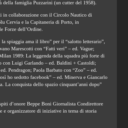
à della famiglia Puzzarini (un cutter del 1958).
i in collaborazione con il Circolo Nautico di
u Cervia e la Capitaneria di Porto, in
e Forze dell’Ordine.
la spiaggia ama il libro” per il “salotto letterario”,
, Ivano Marescotti con “Fatti veri” – ed. Vague;
ilan 1989: La leggenda della squadra più forte di
tto con Luigi Garlando – ed. Baldini + Castoldi;
 ed. Pendragon; Paola Barbato con “Zoo” – ed.
Così ho sedotto facebook” – ed. Minerva e Giancarlo
a. La conquista dello spazio cinquant’anni dopo”
spiti d’onore Beppe Boni Giornalista Condirettore
 e organizzatore di iniziative in tema di storia