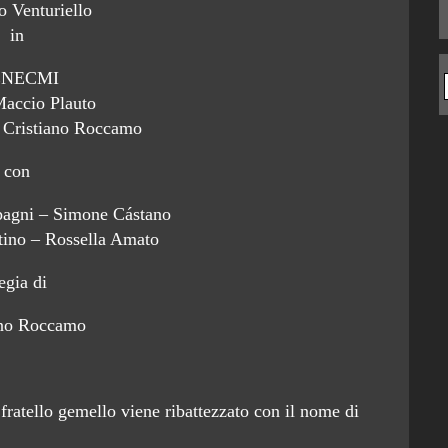
 Venturiello
in
NECMI
Maccio Plauto
i Cristiano Roccamo
con
gni – Simone Cástano
tino – Rossella Amato
egia di
ano Roccamo
ratello gemello viene ribattezzato con il nome di