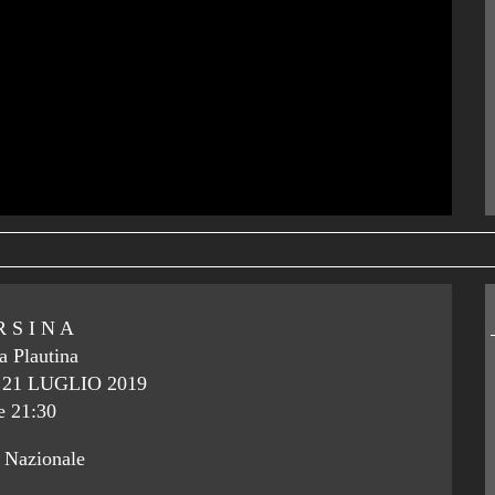
 S I N A
a Plautina
21 LUGLIO 2019
e 21:30
 Nazionale