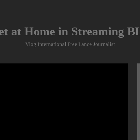
et at Home in Streaming 
Vlog International Free Lance Journalist