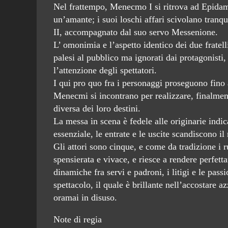
Nel frattempo, Menecmo I si ritrova ad Epidam
un’amante; i suoi loschi affari scivolano tranqu
II, accompagnato dal suo servo Messenione.
L’ omonimia e l’aspetto identico dei due fratell
palesi al pubblico ma ignorati dai protagonisti,
l’attenzione degli spettatori.
I qui pro quo fra i personaggi proseguono fino 
Menecmi si incontrano per realizzare, finalmen
diversa dei loro destini.
La messa in scena è fedele alle originarie indi
essenziale, le entrate e le uscite scandiscono il
Gli attori sono cinque, e come da tradizione i ru
spensierata e vivace, e riesce a rendere perfet
dinamiche fra servi e padroni, i litigi e le pas
spettacolo, il quale è brillante nell’accostare 
oramai in disuso.
Note di regia