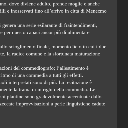
no, dove diviene adulto, prende moglie e anche
illi e inosservati fino all’arrivo in città di Menecmo
i genera una serie esilarante di fraintendimenti,
 e per questo capaci ancor più di alimentare
allo scioglimento finale, momento lieto in cui i due
te, la radice comune e la sfortunata maturazione
cazioni del commediografo; l’allestimento è
 ritmo di una commedia a tutti gli effetti.
oli interpretati sono di più. La recitazione è
tamente la trama di intrighi della commedia. Le
sioni plautine sono gradevolmente accentuate dallo
azzeccate improvvisazioni a perle linguistiche cadute