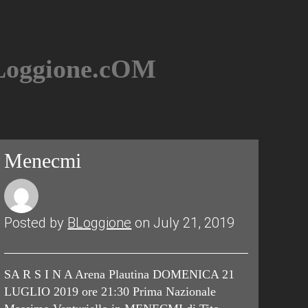
BLoggione.cOM
Menecmi
Posted by
BLoggione
on July 21, 2019
SA R S I N A Arena Plautina DOMENICA 21
LUGLIO 2019 ore 21:30 Prima Nazionale