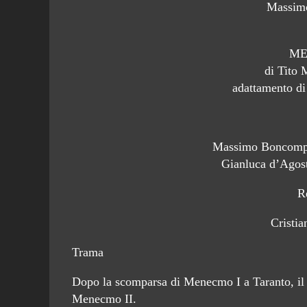
Massimo
ME
di Tito 
adattamento d
Massimo Boncompa
Gianluca d’Agos
R
Cristi
Trama
Dopo la scomparsa di Menecmo I a Taranto, il f
Menecmo II.