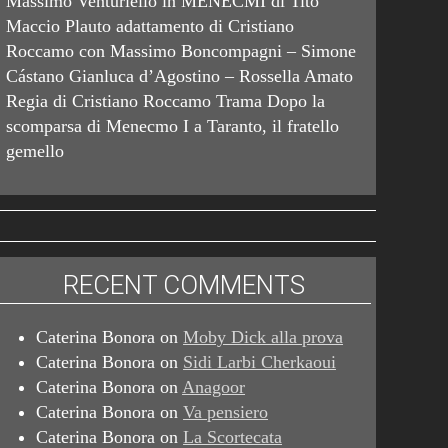
Massimo Venturiello in MENECMI di Tito
Maccio Plauto adattamento di Cristiano
Roccamo con Massimo Boncompagni – Simone
Cástano Gianluca d’Agostino – Rossella Amato
Regia di Cristiano Roccamo Trama Dopo la
scomparsa di Menecmo I a Taranto, il fratello
gemello
RECENT COMMENTS
Caterina Bonora
on
Moby Dick alla prova
Caterina Bonora
on
Sidi Larbi Cherkaoui
Caterina Bonora
on
Anagoor
Caterina Bonora
on
Va pensiero
Caterina Bonora
on
La Scortecata