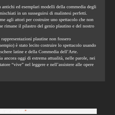
più antichi ed esemplari modelli della commedia degli
ischiati in un susseguirsi di malintesi perfetti.
me agli attori per costruire uno spettacolo che non
e rimane il pilastro del genio plautino e del nostro
e rappresentazioni plautine non fossero
empio) è stato lecito costruire lo spettacolo usando
 maschere latine e della Commedia dell’Arte.
 ancora oggi di estrema attualità, nelle parole, nei
tatore “vive” nel leggere e nell’assistere alle opere
elds are marked
*