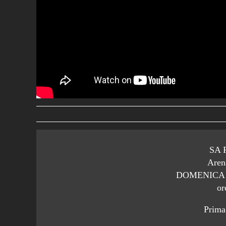
SA R
Aren
DOMENICA 
or
Prima