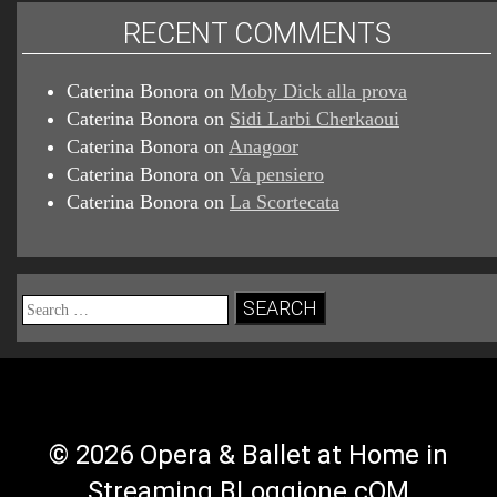
RECENT COMMENTS
Caterina Bonora
on
Moby Dick alla prova
Caterina Bonora
on
Sidi Larbi Cherkaoui
Caterina Bonora
on
Anagoor
Caterina Bonora
on
Va pensiero
Caterina Bonora
on
La Scortecata
Search
for:
© 2026 Opera & Ballet at Home in
Streaming BLoggione.cOM