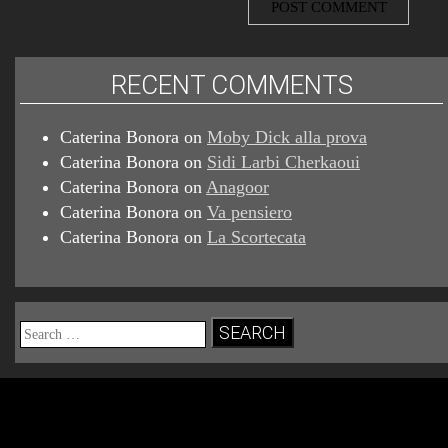
RECENT COMMENTS
Caterina Bonora
on
Moby Dick alla prova
Caterina Bonora
on
Sidi Larbi Cherkaoui
Caterina Bonora
on
Anagoor
Caterina Bonora
on
Va pensiero
Caterina Bonora
on
La Scortecata
Search
for: