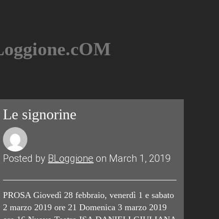
BLoggione.cOM
Le signorine
Posted by
BLoggione
on March 1, 2019
PROSA Giovedì 28 febbraio, venerdì 1 e sabato
2 marzo 2019 ore 21 Domenica 3 marzo 2019