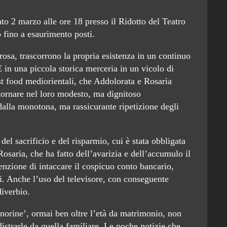
ato 2 marzo alle ore 18 presso il Ridotto del Teatro
o fino a esaurimento posti.
rosa, trascorrono la propria esistenza in un continuo
 in una piccola storica merceria in un vicolo di
st food mediorientali, che Addolorata e Rosaria
 tornare nel loro modesto, ma dignitoso
alla monotona, ma rassicurante ripetizione degli
el sacrificio e del risparmio, cui è stata obbligata
Rosaria, che ha fatto dell’avarizia e dell’accumulo il
enzione di intaccare il cospicuo conto bancario,
i. Anche l’uso del televisore, con conseguente
diverbio.
gnorine’, ormai ben oltre l’età da matrimonio, non
istrarle da quella familiare. Le poche notizie che