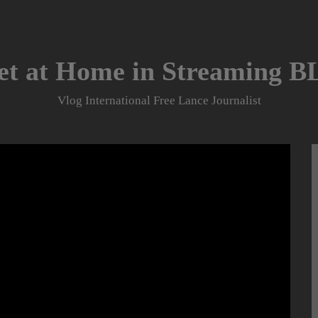
et at Home in Streaming 
Vlog International Free Lance Journalist