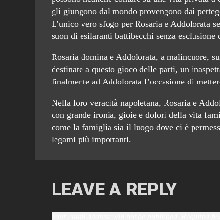
gli giungono dal mondo provengono dai pettegole
L’unico vero sfogo per Rosaria e Addolorata se
suon di esilaranti battibecchi senza esclusione d
Rosaria domina e Addolorata, a malincuore, su
destinate a questo gioco delle parti, un inaspet
finalmente ad Addolorata l’occasione di metter
Nella loro veracità napoletana, Rosaria e Add
con grande ironia, gioie e dolori della vita fami
come la famiglia sia il luogo dove ci è permesso
legami più importanti.
LEAVE A REPLY
Your email address will not be published.
Required fi