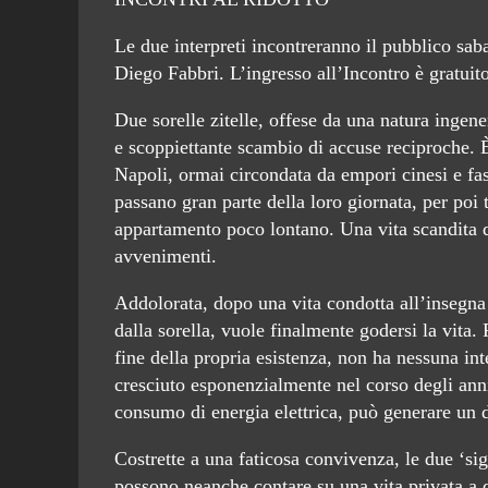
Le due interpreti incontreranno il pubblico sab
Diego Fabbri. L’ingresso all’Incontro è gratuit
Due sorelle zitelle, offese da una natura ingene
e scoppiettante scambio di accuse reciproche. È
Napoli, ormai circondata da empori cinesi e fa
passano gran parte della loro giornata, per poi
appartamento poco lontano. Una vita scandita d
avvenimenti.
Addolorata, dopo una vita condotta all’insegna d
dalla sorella, vuole finalmente godersi la vita. 
fine della propria esistenza, non ha nessuna int
cresciuto esponenzialmente nel corso degli ann
consumo di energia elettrica, può generare un 
Costrette a una faticosa convivenza, le due ‘si
possono neanche contare su una vita privata a d