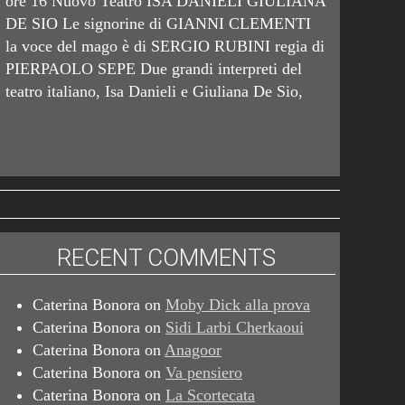
ore 16 Nuovo Teatro ISA DANIELI GIULIANA
DE SIO Le signorine di GIANNI CLEMENTI
la voce del mago è di SERGIO RUBINI regia di
PIERPAOLO SEPE Due grandi interpreti del
teatro italiano, Isa Danieli e Giuliana De Sio,
RECENT COMMENTS
Caterina Bonora
on
Moby Dick alla prova
Caterina Bonora
on
Sidi Larbi Cherkaoui
Caterina Bonora
on
Anagoor
Caterina Bonora
on
Va pensiero
Caterina Bonora
on
La Scortecata