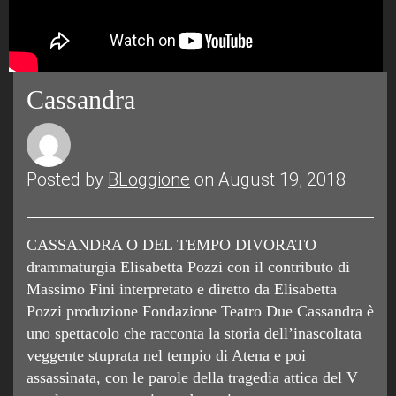
Cassandra
Posted by
BLoggione
on August 19, 2018
CASSANDRA O DEL TEMPO DIVORATO
drammaturgia Elisabetta Pozzi con il contributo di
Massimo Fini interpretato e diretto da Elisabetta
Pozzi produzione Fondazione Teatro Due Cassandra è
uno spettacolo che racconta la storia dell’inascoltata
veggente stuprata nel tempio di Atena e poi
assassinata, con le parole della tragedia attica del V