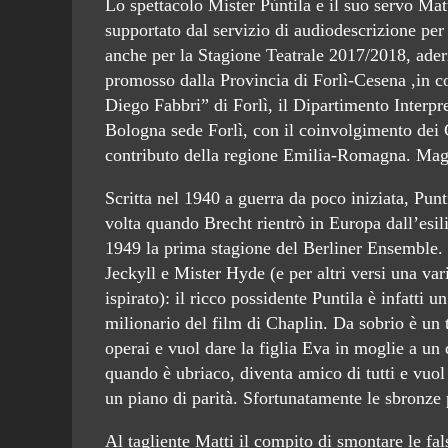
Lo spettacolo Mister Pùntila e il suo servo Mat
supportato dal servizio di audiodescrizione per
anche per la Stagione Teatrale 2017/2018, aderi
promosso dalla Provincia di Forlì-Cesena ,in c
Diego Fabbri” di Forlì, il Dipartimento Interp
Bologna sede Forlì, con il coinvolgimento dei
contributo della regione Emilia-Romagna. Maggi
Scritta nel 1940 a guerra da poco iniziata, Punt
volta quando Brecht rientrò in Europa dall’esil
1949 la prima stagione del Berliner Ensemble. 
Jeckyll e Mister Hyde (e per altri versi una var
ispirato): il ricco possidente Puntila è infatti 
milionario del film di Chaplin. Da sobrio è un t
operai e vuol dare la figlia Eva in moglie a un 
quando è ubriaco, diventa amico di tutti e vuol 
un piano di parità. Sfortunatamente le sbronz
Al tagliente Matti il compito di smontare le fa