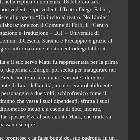
ti nella replica di domenica 18 febbraio sarà
 non vedenti e ipo vedenti.IlTeatro Diego Fabbri,
sce al progetto “Un invito al teatro. No Limits”
ollaborazione con il Comune di Forlì, il “Centro
retazione e Traduzione – DIT – Università di
 Comuni diCesena, Sarsina e Predappio e grazie al
ori informazioni sul sito centrodiegofabbri.it
ila e il suo servo Matti fu rappresentata per la prima
io, dapprima a Zurigo, poi scelta per inaugurare nel
Brecht mette in scena una “variante” di dottor
iante di Luci della città, a cui si eraprobabilmente
un personaggio a due volti, schizofrenico come il
iranno che vessa i suoi dipendenti, sfrutta i suoi
diplomatico inetto e a caccia di dote, mentre,
far sposare Eva al suo autista Matti, che tratta su
e passano sempre…
lse promesse e la falsa bontà del suo padrone, in un