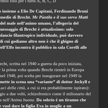
itoli fissi per i turni A, B, C, D
fo insieme a Elio De Capitani, Ferdinando Bruni
ommedie di Brecht.
Mr Pùntila e il suo servo Matti
e del male nell’animo umano, l’allegoria del
messaggio di Brecht è attualissimo: solo
slancio filantropico individuale, può davvero
 di cui godiamo altro non è che il ghigno di
ll’Elfo incontra il pubblico in sala Corelli alle
ht, scritta nel 1940 a guerra da poco iniziata,
r la prima volta quando Brecht rientrò in Europa
 nel 1948, poi scelta per inaugurare nel 1949 la
mette in scena una “variante” di dottor Jeckyll e
uci della città
, a cui si era probabilmente ispirato):
gio a due volti, schizofrenico come il milionario del
 nell’
Anima buona
.
Da sobrio è un tiranno che
 e vuol dare la figlia Eva in moglie a un