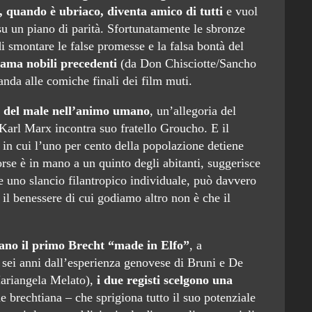
, quando è ubriaco, diventa amico di tutti
e vuol
 su un piano di parità. Sfortunatamente le sbronze
i smontare le false promesse e la falsa bontà del
iama nobili precedenti
(da Don Chisciotte/Sancho
nda alle comiche finali dei film muti.
e del male nell’animo umano
, un’allegoria del
Karl Marx incontra suo fratello Groucho. E il
in cui l’uno per cento della popolazione detiene
sorse è in mano a un quinto degli abitanti, suggerisce
e uno slancio filantropico individuale, può davvero
 il benessere di cui godiamo altro non è che il
ano il primo Brecht “made in Elfo”
, a
 sei anni dall’esperienza genovese di Bruni e De
riangela Melato),
i due registi scelgono una
 brechtiana – che sprigiona tutto il suo potenziale