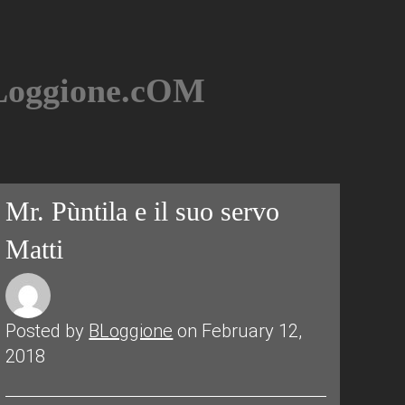
BLoggione.cOM
Mr. Pùntila e il suo servo
Matti
Posted by
BLoggione
on February 12,
2018