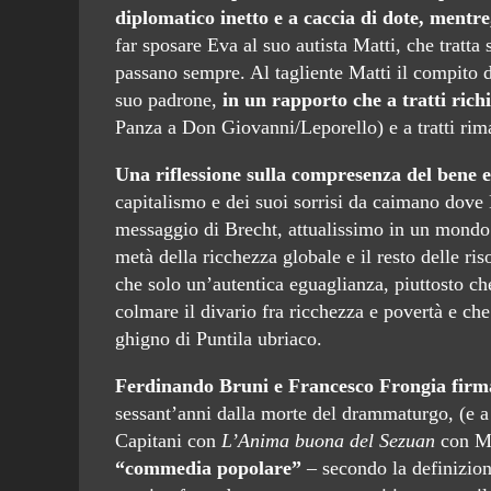
diplomatico inetto e a caccia di dote, mentre
far sposare Eva al suo autista Matti, che tratta
passano sempre. Al tagliente Matti il compito d
suo padrone,
in un rapporto che a tratti rich
Panza a Don Giovanni/Leporello) e a tratti rima
Una riflessione sulla compresenza del bene 
capitalismo e dei suoi sorrisi da caimano dove 
messaggio di Brecht, attualissimo in un mondo 
metà della ricchezza globale e il resto delle ri
che solo un’autentica eguaglianza, piuttosto ch
colmare il divario fra ricchezza e povertà e che
ghigno di
Puntila
ubriaco.
Ferdinando Bruni e Francesco Frongia firm
sessant’anni dalla morte del drammaturgo, (e a
Capitani con
L’Anima buona del Sezuan
con Ma
“commedia popolare”
– secondo la definizione