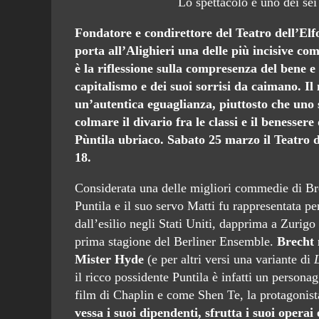
Lo spettacolo è uno dei sei t
Fondatore e condirettore del Teatro dell’El
porta all’Alighieri una delle più incisive c
è la riflessione sulla compresenza del bene 
capitalismo e dei suoi sorrisi da caimano. Il 
un’autentica eguaglianza, piuttosto che uno 
colmare il divario fra le classi e il benessere
Pùntila ubriaco. Sabato 25 marzo il Teatro de
18.
Considerata una delle migliori commedie di Brec
Puntila
e il suo servo Matti fu rappresentata pe
dall’esilio negli Stati Uniti, dapprima a Zurigo
prima stagione del Berliner Ensemble.
Brecht 
Mister Hyde
(e per altri versi una variante di
L
il ricco possidente
Puntila
è infatti un personag
film di Chaplin e come Shen Te, la protagonista
vessa i suoi dipendenti, sfrutta i suoi operai