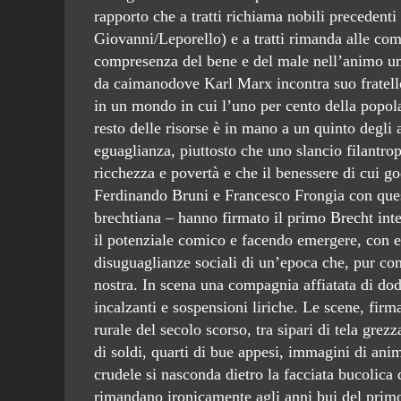
rapporto che a tratti richiama nobili preceden
Giovanni/Leporello) e a tratti rimanda alle comi
compresenza del bene e del male nell’animo uma
da caimanodove Karl Marx incontra suo fratell
in un mondo in cui l’uno per cento della popola
resto delle risorse è in mano a un quinto degli 
eguaglianza, piuttosto che uno slancio filantro
ricchezza e povertà e che il benessere di cui g
Ferdinando Bruni e Francesco Frongia con que
brechtiana – hanno firmato il primo Brecht int
il potenziale comico e facendo emergere, con esi
disuguaglianze sociali di un’epoca che, pur con a
nostra. In scena una compagnia affiatata di dodi
incalzanti e sospensioni liriche. Le scene, fir
rurale del secolo scorso, tra sipari di tela gre
di soldi, quarti di bue appesi, immagini di anim
crudele si nasconda dietro la facciata bucolica 
rimandano ironicamente agli anni bui del primo