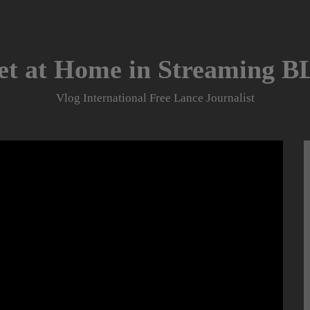
et at Home in Streaming 
Vlog International Free Lance Journalist