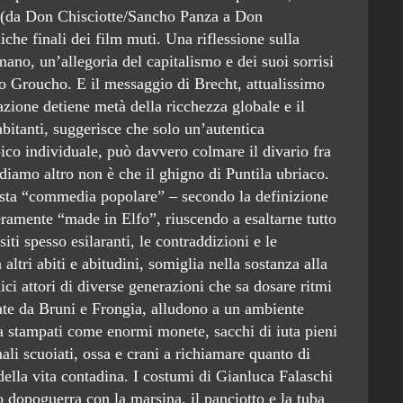
ti (da Don Chisciotte/Sancho Panza a Don
che finali dei film muti. Una riflessione sulla
no, un’allegoria del capitalismo e dei suoi sorrisi
o Groucho. E il messaggio di Brecht, attualissimo
zione detiene metà della ricchezza globale e il
abitanti, suggerisce che solo un’autentica
pico individuale, può davvero colmare il divario fra
odiamo altro non è che il ghigno di Puntila ubriaco.
sta “commedia popolare” – secondo la definizione
eramente “made in Elfo”, riuscendo a esaltarne tutto
ti spesso esilaranti, le contraddizioni e le
ltri abiti e abitudini, somiglia nella sostanza alla
ci attori di diverse generazioni che sa dosare ritmi
mate da Bruni e Frongia, alludono a un ambiente
zza stampati come enormi monete, sacchi di iuta pieni
ali scuoiati, ossa e crani a richiamare quanto di
della vita contadina. I costumi di Gianluca Falaschi
 dopoguerra con la marsina, il panciotto e la tuba