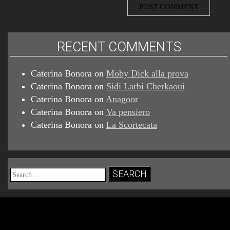
RECENT COMMENTS
Caterina Bonora
on
Moby Dick alla prova
Caterina Bonora
on
Sidi Larbi Cherkaoui
Caterina Bonora
on
Anagoor
Caterina Bonora
on
Va pensiero
Caterina Bonora
on
La Scortecata
Search
for: