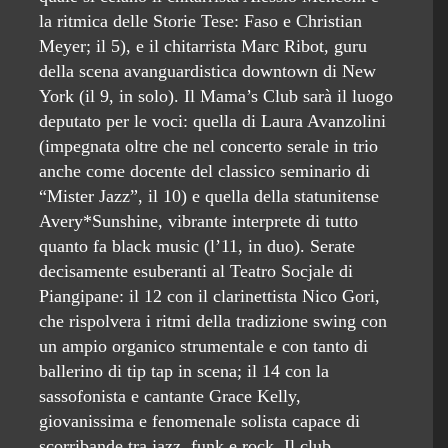
la ritmica delle Storie Tese: Faso e Christian
Meyer; il 5), e il chitarrista Marc Ribot, guru
della scena avanguardistica downtown di New
York (il 9, in solo). Il Mama’s Club sarà il luogo
deputato per le voci: quella di Laura Avanzolini
(impegnata oltre che nel concerto serale in trio
anche come docente del classico seminario di
“Mister Jazz”, il 10) e quella della statunitense
Avery*Sunshine, vibrante interprete di tutto
quanto fa black music (l’11, in duo). Serate
decisamente esuberanti al Teatro Socjale di
Piangipane: il 12 con il clarinettista Nico Gori,
che rispolvera i ritmi della tradizione swing con
un ampio organico strumentale e con tanto di
ballerino di tip tap in scena; il 14 con la
sassofonista e cantante Grace Kelly,
giovanissima e fenomenale solista capace di
scorribande tra jazz, funk e rock. Il club