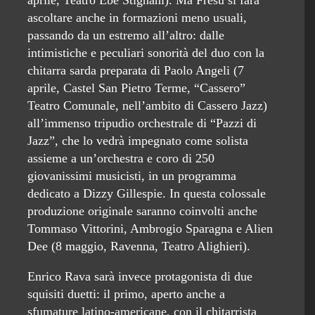
aprile, Teatro Ebe Stignani). Ma Fresu si farà
ascoltare anche in formazioni meno usuali,
passando da un estremo all’altro: dalle
intimistiche e peculiari sonorità del duo con la
chitarra sarda preparata di Paolo Angeli (7
aprile, Castel San Pietro Terme, “Cassero”
Teatro Comunale, nell’ambito di Cassero Jazz)
all’immenso tripudio orchestrale di “Pazzi di
Jazz”, che lo vedrà impegnato come solista
assieme a un’orchestra e coro di 250
giovanissimi musicisti, in un programma
dedicato a Dizzy Gillespie. In questa colossale
produzione originale saranno coinvolti anche
Tommaso Vittorini, Ambrogio Sparagna e Alien
Dee (8 maggio, Ravenna, Teatro Alighieri).
Enrico Rava sarà invece protagonista di due
squisiti duetti: il primo, aperto anche a
sfumature latino-americane, con il chitarrista