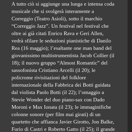
A tutto ciò si aggiunge una lunga e intensa coda
musicale che si svolgerà interamente a
Correggio (Teatro Asioli), sotto il marchio
“Correggio Jazz”. Un festival nel festival che
oltre ai già citati Enrico Rava e Geri Allen,
vedrà sfilare le seduzioni pianistiche di Danilo
Rea (16 maggio); l’esaltante one man band del
giovanissimo multistrumentista Jacob Collier (il
18); il nuovo gruppo “Almost Romantic” del
sassofonista Cristiano Arcelli (il 20); le
policrome rivisitazioni del folklore
internazionale della Fabbrica dei Botti guidata
dal violista Paolo Botti (il 22); l’omaggio a
Stevie Wonder del duo piano-sax con Dado
Moroni e Max Ionata (il 23); le immaginifiche
colonne sonore (per film mai girati) di un
quartetto che affianca Javier Girotto, Jon Balke,
Furio di Castri e Roberto Gatto (il 25); il grande