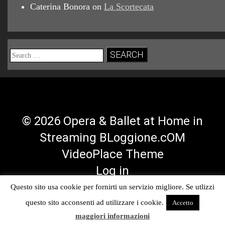
Caterina Bonora
on
La Scortecata
Search
for:
© 2026 Opera & Ballet at Home in
Streaming BLoggione.cOM
VideoPlace Theme
Log in
Questo sito usa cookie per fornirti un servizio migliore. Se utlizzi
Facebook
Twitter
YouTube
RSS
questo sito acconsenti ad utilizzare i cookie.
Accetto
Profile
Profile
Channel
Feed
maggiori informazioni