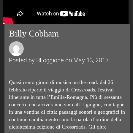
Billy Cobham
Posted by
BLoggione
on May 13, 2017
Quasi cento giorni di musica on the road: dal 26
febbraio riparte il viaggio di Crossroads, festival
itinerante in tutta l’Emilia-Romagna. Più di sessanta
concerti, che arriveranno sino all’1 giugno, con tappe
in una ventina di città: paesaggi sonori e geografici in
continuo cambiamento sono la parola d’ordine della
diciottesima edizione di Crossroads. Gli oltre