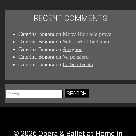
RECENT COMMENTS
Caterina Bonora
on
Moby Dick alla prova
Caterina Bonora
on
Sidi Larbi Cherkaoui
Caterina Bonora
on
Anagoor
Caterina Bonora
on
Va pensiero
Caterina Bonora
on
La Scortecata
Search
for:
© 2026 Opera & Ballet at Home in