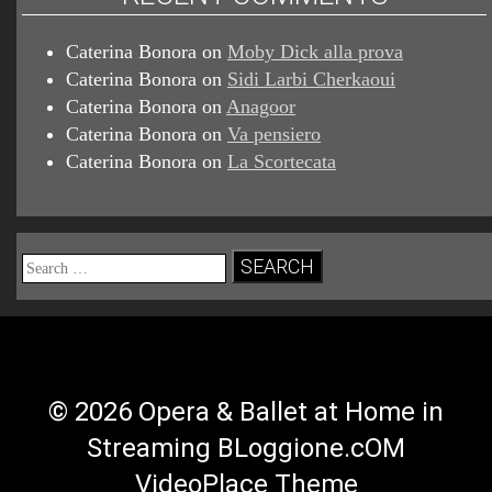
Caterina Bonora
on
Moby Dick alla prova
Caterina Bonora
on
Sidi Larbi Cherkaoui
Caterina Bonora
on
Anagoor
Caterina Bonora
on
Va pensiero
Caterina Bonora
on
La Scortecata
Search
for:
© 2026 Opera & Ballet at Home in
Streaming BLoggione.cOM
VideoPlace Theme